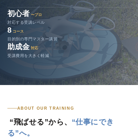
初心者
〜プロ
対応する受講レベル
8
コース
目的別の専門マスター講習
助成金
対応
受講費用を大きく軽減
ABOUT OUR TRAINING
“飛ばせる”から、
“仕事にでき
る”へ。